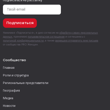
Подписаться на рассылку
Подписаться
Нажимая «Подписаться», я даю согласие на
обработку своих персональных
данных
, принимаю
пользовательское соглашение
и соглашаюсь с
политикой конфиденциальности
, а также
разрешаю отправлять мне письма
от сообщества PRO Женщин.
Сообщество
Главная
Роли и структура
Региональные представители
География
Медиа
Новости