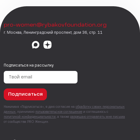
pro-women@rybakovfoundation.org
г. Москва, Ленинградский проспект, дом 36, стр. 11
Подписаться на рассылку
Подписаться
Нажимая «Подписаться», я даю согласие на
обработку своих персональных
данных
, принимаю
пользовательское соглашение
и соглашаюсь с
политикой конфиденциальности
, а также
разрешаю отправлять мне письма
от сообщества PRO Женщин.