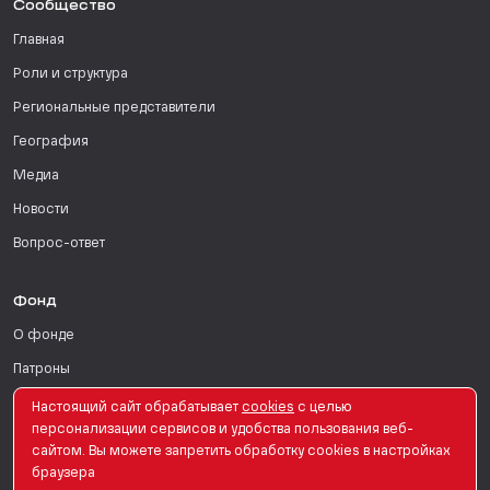
Сообщество
Главная
Роли и структура
Региональные представители
География
Медиа
Новости
Вопрос-ответ
Фонд
О фонде
Патроны
Поддержать
Настоящий сайт обрабатывает
сookies
с целью
персонализации сервисов и удобства пользования веб-
Для СМИ
сайтом. Вы можете запретить обработку сookies в настройках
браузера