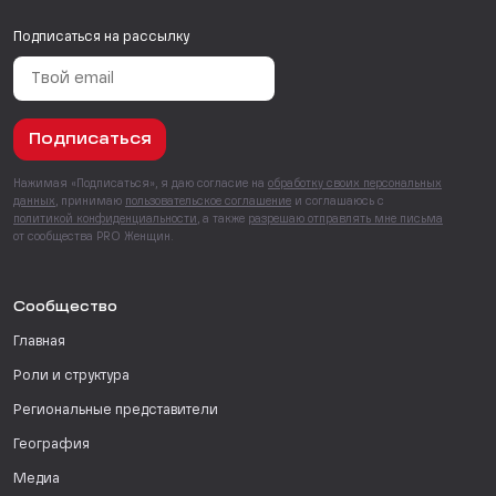
Подписаться на рассылку
Подписаться
Нажимая «Подписаться», я даю согласие на
обработку своих персональных
данных
, принимаю
пользовательское соглашение
и соглашаюсь с
политикой конфиденциальности
, а также
разрешаю отправлять мне письма
от сообщества PRO Женщин.
Сообщество
Главная
Роли и структура
Региональные представители
География
Медиа