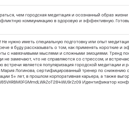
раться, чем городская медитация и осознанный образ жизни
нфликтную коммуникацию в здоровую и эффективную. Готовь
 Не нужно иметь специальную подготовку или опыт медитаци
рече я буду рассказывать о том, как применять короткие и 
оты с навязчивыми мыслями и сложными эмоциями. Тренд пос
юди не замечают, что не справляются со стрессом, и встреча
лью встречи является популяризация городской медитации и 
 Мария Логинова, сертифицированный тренер по снижению с
ии 5+ лет, в прошлом корпоративная карьера, а также выгор
=NW85VXRBM0FGMmdLWkZoT284WU9rZz09 Идентификатор конфер