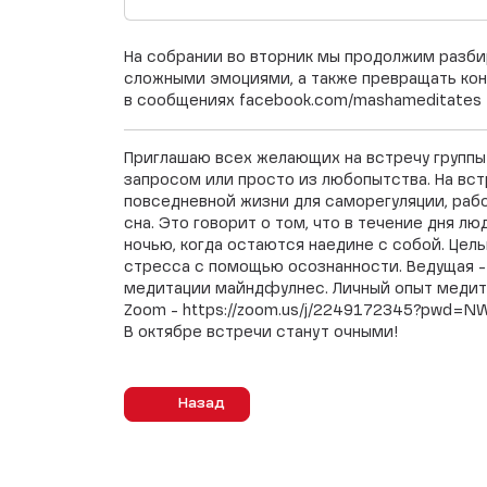
На собрании во вторник мы продолжим разби
сложными эмоциями, а также превращать ко
в сообщениях facebook.com/mashameditates
Приглашаю всех желающих на встречу группы!
запросом или просто из любопытства. На вст
повседневной жизни для саморегуляции, раб
сна. Это говорит о том, что в течение дня л
ночью, когда остаются наедине с собой. Це
стресса с помощью осознанности. Ведущая -
медитации майндфулнес. Личный опыт медитац
Zoom - https://zoom.us/j/2249172345?pwd
В октябре встречи станут очными!
Назад