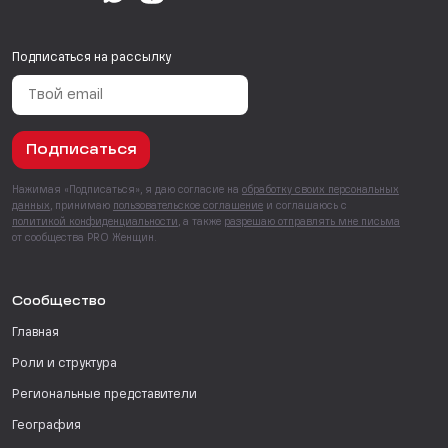
Подписаться на рассылку
Подписаться
Нажимая «Подписаться», я даю согласие на
обработку своих персональных
данных
, принимаю
пользовательское соглашение
и соглашаюсь с
политикой конфиденциальности
, а также
разрешаю отправлять мне письма
от сообщества PRO Женщин.
Сообщество
Главная
Роли и структура
Региональные представители
География