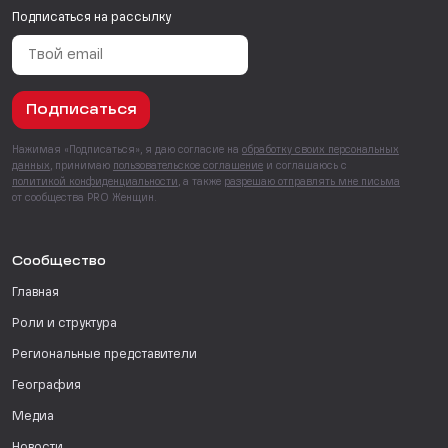
Подписаться на рассылку
Подписаться
Нажимая «Подписаться», я даю согласие на
обработку своих персональных
данных
, принимаю
пользовательское соглашение
и соглашаюсь с
политикой конфиденциальности
, а также
разрешаю отправлять мне письма
от сообщества PRO Женщин.
Сообщество
Главная
Роли и структура
Региональные представители
География
Медиа