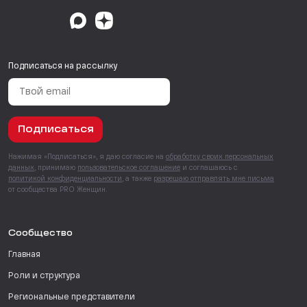
Подписаться на рассылку
Подписаться
Нажимая «Подписаться», я даю согласие на
обработку своих персональных
данных
, принимаю
пользовательское соглашение
и соглашаюсь с
политикой конфиденциальности
, а также
разрешаю отправлять мне письма
от сообщества PRO Женщин.
Сообщество
Главная
Роли и структура
Региональные представители