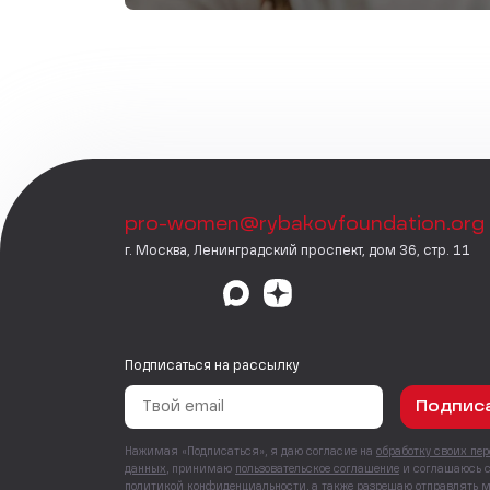
pro-women@rybakovfoundation.org
г. Москва, Ленинградский проспект, дом 36, стр. 11
Подписаться на рассылку
Подпис
Нажимая «Подписаться», я даю согласие на
обработку своих пе
данных
, принимаю
пользовательское соглашение
и соглашаюсь 
политикой конфиденциальности
, а также
разрешаю отправлять 