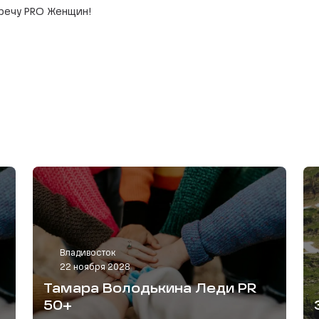
речу PRO Женщин!
Владивосток
22 ноября 2028
Тамара Володькина Леди PR
50+