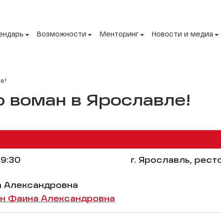
ендарь
Возможности
Менторинг
Новости и медиа
е!
о воман в Ярославле!
9:30
г. Ярославль, рес
а Александровна
н Фаина Александровна