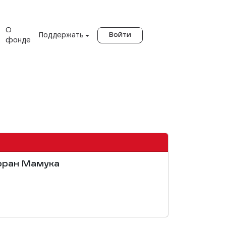
О
Поддержать
Войти
фонде
торан Мамука