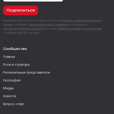
Подписаться
Нажимая «Подписаться», я даю согласие на
обработку своих персональных
данных
, принимаю
пользовательское соглашение
и соглашаюсь с
политикой конфиденциальности
, а также
разрешаю отправлять мне письма
от сообщества PRO Женщин.
Сообщество
Главная
Роли и структура
Региональные представители
География
Медиа
Новости
Вопрос-ответ