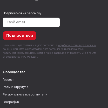
Подписаться на рассылку
Подписаться
Нажимая «Подписаться», я даю согласие на
обработку своих персональных
данных
, принимаю
пользовательское соглашение
и соглашаюсь с
политикой конфиденциальности
, а также
разрешаю отправлять мне письма
от сообщества PRO Женщин.
Сообщество
Главная
Роли и структура
Региональные представители
География