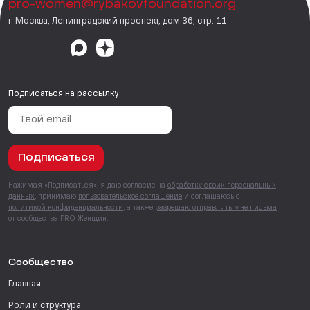
pro-women@rybakovfoundation.org
г. Москва, Ленинградский проспект, дом 36, стр. 11
Подписаться на рассылку
Подписаться
Нажимая «Подписаться», я даю согласие на
обработку своих персональных
данных
, принимаю
пользовательское соглашение
и соглашаюсь с
политикой конфиденциальности
, а также
разрешаю отправлять мне письма
от сообщества PRO Женщин.
Сообщество
Главная
Роли и структура