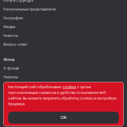
Роли и структура
Региональные представители
География
Медиа
Новости
Вопрос-ответ
Фонд
О фонде
Патроны
Поддержать
Настоящий сайт обрабатывает
сookies
с целью
персонализации сервисов и удобства пользования веб-
Для СМИ
сайтом. Вы можете запретить обработку сookies в настройках
браузера
English Version
Ok
© PRO Женщин. Все права защищены. 2026