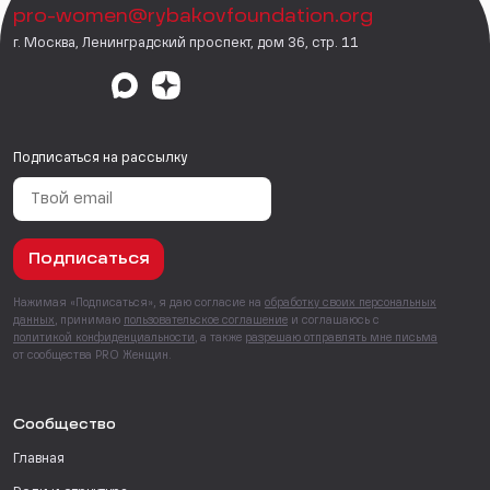
pro-women@rybakovfoundation.org
г. Москва, Ленинградский проспект, дом 36, стр. 11
Подписаться на рассылку
Подписаться
Нажимая «Подписаться», я даю согласие на
обработку своих персональных
данных
, принимаю
пользовательское соглашение
и соглашаюсь с
политикой конфиденциальности
, а также
разрешаю отправлять мне письма
от сообщества PRO Женщин.
Сообщество
Главная