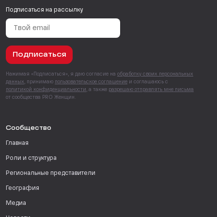
Подписаться на рассылку
Подписаться
Нажимая «Подписаться», я даю согласие на
обработку своих персональных
данных
, принимаю
пользовательское соглашение
и соглашаюсь с
политикой конфиденциальности
, а также
разрешаю отправлять мне письма
от сообщества PRO Женщин.
Сообщество
Главная
Роли и структура
Региональные представители
География
Медиа