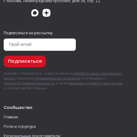
г. Москва, Ленинградский проспект, дом 36, стр. 11
Подписаться на рассылку
Подписаться
Нажимая «Подписаться», я даю согласие на
обработку своих персональных
данных
, принимаю
пользовательское соглашение
и соглашаюсь с
политикой конфиденциальности
, а также
разрешаю отправлять мне письма
от сообщества PRO Женщин.
Сообщество
Главная
Роли и структура
Региональные представители