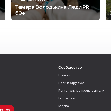
Тамара Володькина Леди PR
50+
Сообщество
Главная
Роли и структура
Региональные представители
География
Медиа
аться