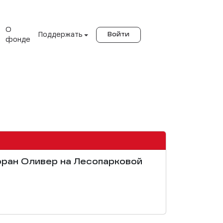
О
Поддержать
Войти
фонде
торан Оливер на Лесопарковой