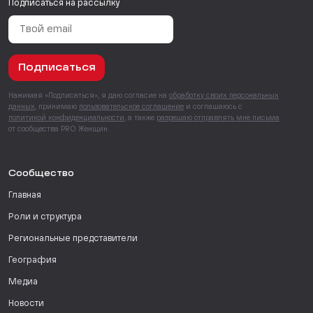
Подписаться на рассылку
Подписаться
Нажимая «Подписаться», я даю согласие на
обработку своих персональных
данных
, принимаю
пользовательское соглашение
и соглашаюсь с
политикой конфиденциальности
, а также
разрешаю отправлять мне письма
от сообщества PRO Женщин.
Сообщество
Главная
Роли и структура
Региональные представители
География
Медиа
Новости