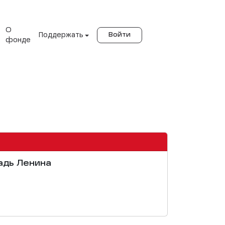
О
Поддержать
Войти
фонде
адь Ленина