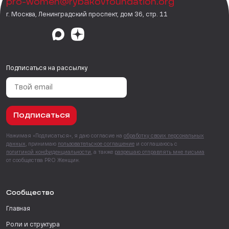
pro-women@rybakovfoundation.org
г. Москва, Ленинградский проспект, дом 36, стр. 11
Подписаться на рассылку
Подписаться
Нажимая «Подписаться», я даю согласие на
обработку своих персональных
данных
, принимаю
пользовательское соглашение
и соглашаюсь с
политикой конфиденциальности
, а также
разрешаю отправлять мне письма
от сообщества PRO Женщин.
Сообщество
Главная
Роли и структура