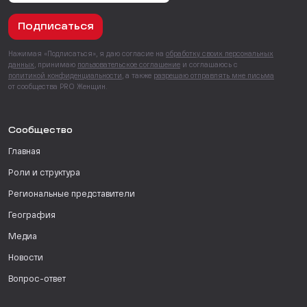
Подписаться
Нажимая «Подписаться», я даю согласие на
обработку своих персональных
данных
, принимаю
пользовательское соглашение
и соглашаюсь с
политикой конфиденциальности
, а также
разрешаю отправлять мне письма
от сообщества PRO Женщин.
Сообщество
Главная
Роли и структура
Региональные представители
География
Медиа
Новости
Вопрос-ответ