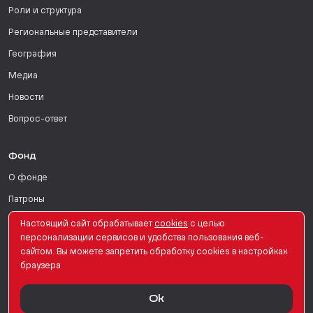
Роли и структура
Региональные представители
География
Медиа
Новости
Вопрос-ответ
Фонд
О фонде
Патроны
Поддержать
Настоящий сайт обрабатывает
сookies
с целью
персонализации сервисов и удобства пользования веб-
Для СМИ
сайтом. Вы можете запретить обработку сookies в настройках
браузера
English Version
Ok
© PRO Женщин. Все права защищены. 2026