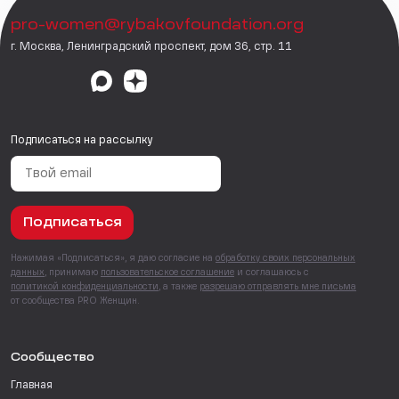
pro-women@rybakovfoundation.org
г. Москва, Ленинградский проспект, дом 36, стр. 11
Подписаться на рассылку
Подписаться
Нажимая «Подписаться», я даю согласие на
обработку своих персональных
данных
, принимаю
пользовательское соглашение
и соглашаюсь с
политикой конфиденциальности
, а также
разрешаю отправлять мне письма
от сообщества PRO Женщин.
Сообщество
Главная