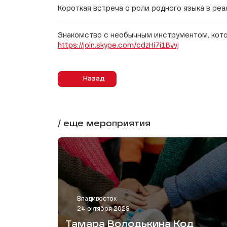
Короткая встреча о роли родного языка в ре
Знакомство с необычным инструментом, кото
https://join.skype.com/cdzHi7i1BvvJ
Назад
/ еще мероприятия
Владивосток
24 октября 2029
Тамара Володькина Код