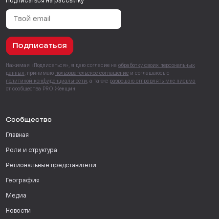
Подписаться на рассылку
Подписаться
Нажимая «Подписаться», я даю согласие на
обработку своих персональных
данных
, принимаю
пользовательское соглашение
и соглашаюсь с
политикой конфиденциальности
, а также
разрешаю отправлять мне письма
от сообщества PRO Женщин.
Сообщество
Главная
Роли и структура
Региональные представители
География
Медиа
Новости