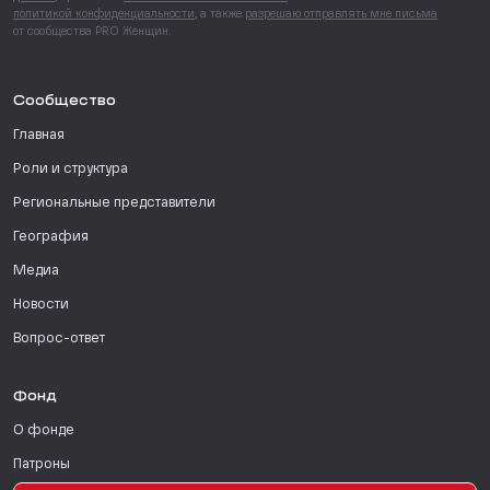
политикой конфиденциальности
, а также
разрешаю отправлять мне письма
от сообщества PRO Женщин.
Сообщество
Главная
Роли и структура
Региональные представители
География
Медиа
Новости
Вопрос-ответ
Фонд
О фонде
Патроны