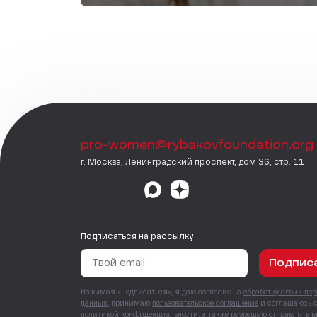
pro-women@rybakovfoundation.org
г. Москва, Ленинградский проспект, дом 36, стр. 11
Подписаться на рассылку
Подпис
Нажимая «Подписаться», я даю согласие на
обработку своих пе
данных
, принимаю
пользовательское соглашение
и соглашаюсь 
политикой конфиденциальности
, а также
разрешаю отправлять 