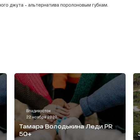
ного джута - альтернатива поролоновым губкам.
Владивосток
22 ноября 2028
Тамара Володькина Леди PR
50+