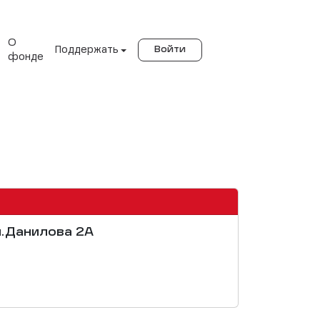
О
Поддержать
Войти
фонде
л.Данилова 2А