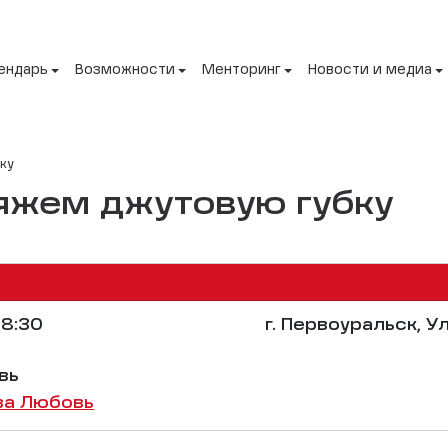
ендарь
Возможности
Менторинг
Новости и медиа
ку
яжем джутовую губку
8:30
г. Первоуральск, У
вь
ва Любовь