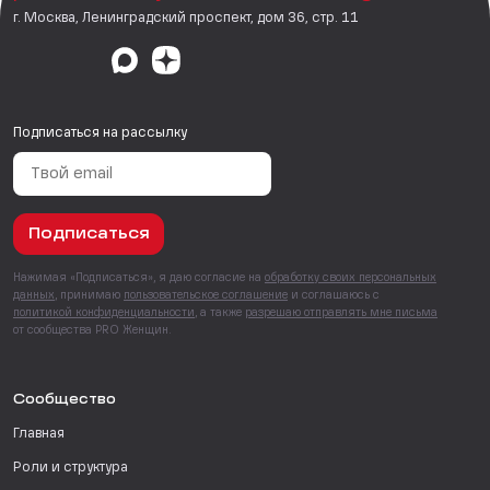
г. Москва, Ленинградский проспект, дом 36, стр. 11
Подписаться на рассылку
Подписаться
Нажимая «Подписаться», я даю согласие на
обработку своих персональных
данных
, принимаю
пользовательское соглашение
и соглашаюсь с
политикой конфиденциальности
, а также
разрешаю отправлять мне письма
от сообщества PRO Женщин.
Сообщество
Главная
Роли и структура