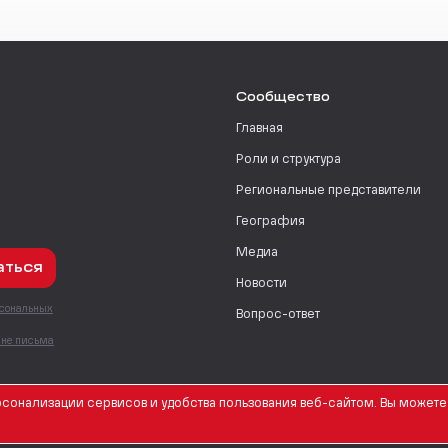
Сообщество
Главная
Роли и структура
Региональные представители
География
Медиа
аться
Новости
рсональных
Вопрос-ответ
с
мне письма
сонализации сервисов и удобства пользования веб-сайтом. Вы можете 
English Version