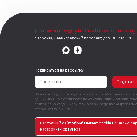
pro-women@rybakovfoundation.org
г. Москва, Ленинградский проспект, дом 36, стр. 11
Подписаться на рассылку
Подпис
Нажимая «Подписаться», я даю согласие на
обработку своих пе
данных
, принимаю
пользовательское соглашение
и соглашаюсь 
политикой конфиденциальности
, а также
разрешаю отправлять 
от сообщества PRO Женщин.
Настоящий сайт обрабатывает
сookies
с целью пер
© PRO Женщин. Все права защищены. 2026
настройках браузера