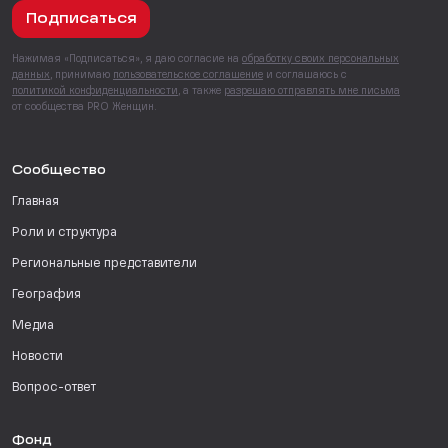
Подписаться
Нажимая «Подписаться», я даю согласие на
обработку своих персональных
данных
, принимаю
пользовательское соглашение
и соглашаюсь с
политикой конфиденциальности
, а также
разрешаю отправлять мне письма
от сообщества PRO Женщин.
Сообщество
Главная
Роли и структура
Региональные представители
География
Медиа
Новости
Вопрос-ответ
Фонд