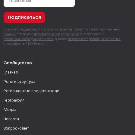
Подписаться
Нажимая «Подписаться», я даю согласие на
обработку своих персональных
данных
, принимаю
пользовательское соглашение
и соглашаюсь с
политикой конфиденциальности
, а также
разрешаю отправлять мне письма
от сообщества PRO Женщин.
Сообщество
Главная
Роли и структура
Региональные представители
География
Медиа
Новости
Вопрос-ответ