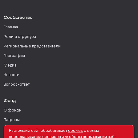
Сообщество
Главная
Роли и структура
Региональные представители
География
Медиа
Новости
Вопрос-ответ
Фонд
О фонде
Патроны
Поддержать
Настоящий сайт обрабатывает
сookies
с целью
персонализации сервисов и удобства пользования веб-