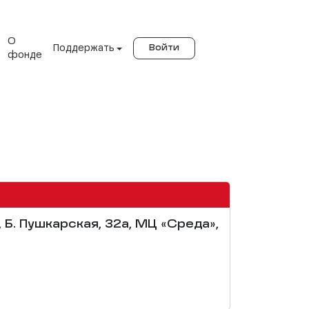
О
Поддержать
Войти
фонде
, Б. Пушкарская, 32а, МЦ «Среда»,