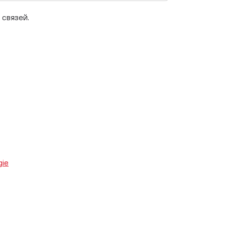
 связей.
gie