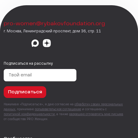
pro-women@rybakovfoundation.org
г. Москва, Ленинградский проспект, дом 36, стр. 11
Подписаться на рассылку
Подписаться
Нажимая «Подписаться», я даю согласие на
обработку своих персональных
данных
, принимаю
пользовательское соглашение
и соглашаюсь с
политикой конфиденциальности
, а также
разрешаю отправлять мне письма
от сообщества PRO Женщин.