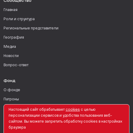
Сообщество
Главная
Роли и структура
Региональные представители
География
Медиа
Новости
Вопрос-ответ
Фонд
О фонде
Патроны
Поддержать
Настоящий сайт обрабатывает
сookies
с целью
персонализации сервисов и удобства пользования веб-
Для СМИ
сайтом. Вы можете запретить обработку сookies в настройках
браузера