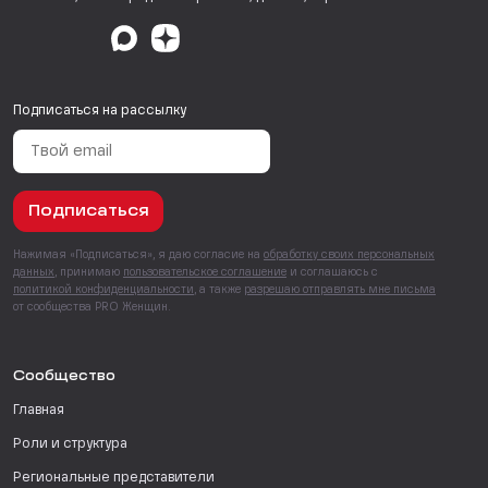
Подписаться на рассылку
Подписаться
Нажимая «Подписаться», я даю согласие на
обработку своих персональных
данных
, принимаю
пользовательское соглашение
и соглашаюсь с
политикой конфиденциальности
, а также
разрешаю отправлять мне письма
от сообщества PRO Женщин.
Сообщество
Главная
Роли и структура
Региональные представители