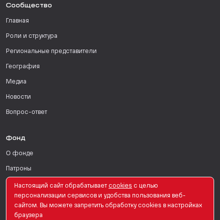
Сообщество
Главная
Роли и структура
Региональные представители
География
Медиа
Новости
Вопрос-ответ
Фонд
О фонде
Патроны
Поддержать
Настоящий сайт обрабатывает
сookies
с целью
персонализации сервисов и удобства пользования веб-
Для СМИ
сайтом. Вы можете запретить обработку сookies в настройках
браузера