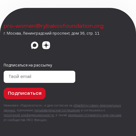
pro-women@rybakovfoundation.org
г. Москва, Ленинградский проспект, дом 36, стр. 11
Подписаться на рассылку
Подписаться
Нажимая «Подписаться», я даю согласие на
обработку своих персональных
данных
, принимаю
пользовательское соглашение
и соглашаюсь с
политикой конфиденциальности
, а также
разрешаю отправлять мне письма
от сообщества PRO Женщин.