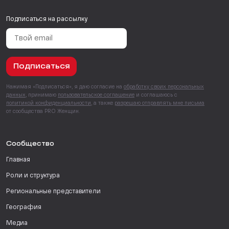
Подписаться на рассылку
Подписаться
Нажимая «Подписаться», я даю согласие на
обработку своих персональных
данных
, принимаю
пользовательское соглашение
и соглашаюсь с
политикой конфиденциальности
, а также
разрешаю отправлять мне письма
от сообщества PRO Женщин.
Сообщество
Главная
Роли и структура
Региональные представители
География
Медиа