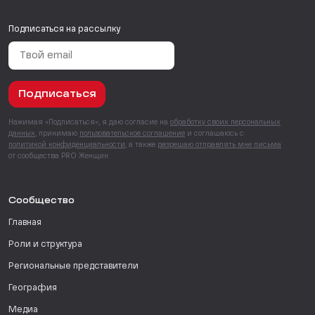
Подписаться на рассылку
Подписаться
Нажимая «Подписаться», я даю согласие на
обработку своих персональных
данных
, принимаю
пользовательское соглашение
и соглашаюсь с
политикой конфиденциальности
, а также
разрешаю отправлять мне письма
от сообщества PRO Женщин.
Сообщество
Главная
Роли и структура
Региональные представители
География
Медиа