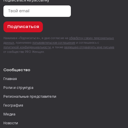
Подписаться на рассылку
Подписаться
Нажимая «Подписаться», я даю согласие на
обработку своих персональных
данных
, принимаю
пользовательское соглашение
и соглашаюсь с
политикой конфиденциальности
, а также
разрешаю отправлять мне письма
от сообщества PRO Женщин.
Сообщество
Главная
Роли и структура
Региональные представители
География
Медиа
Новости