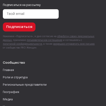
Подписаться на рассылку
Подписаться
Нажимая «Подписаться», я даю согласие на
обработку своих персональных
данных
, принимаю
пользовательское соглашение
и соглашаюсь с
политикой конфиденциальности
, а также
разрешаю отправлять мне письма
от сообщества PRO Женщин.
Сообщество
Главная
Роли и структура
Региональные представители
География
Медиа