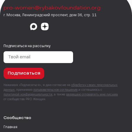
pro-women@rybakovfoundation.org
г. Москва, Ленинградский проспект, дом 36, стр. 11
Подписаться на рассылку
Подписаться
Нажимая «Подписаться», я даю согласие на
обработку своих персональных
данных
, принимаю
пользовательское соглашение
и соглашаюсь с
политикой конфиденциальности
, а также
разрешаю отправлять мне письма
от сообщества PRO Женщин.
Сообщество
Главная