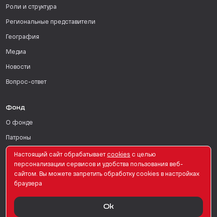
Роли и структура
Региональные представители
География
Медиа
Новости
Вопрос-ответ
Фонд
О фонде
Патроны
Поддержать
Настоящий сайт обрабатывает
сookies
с целью
персонализации сервисов и удобства пользования веб-
Для СМИ
сайтом. Вы можете запретить обработку сookies в настройках
браузера
English Version
Ok
© PRO Женщин. Все права защищены. 2026