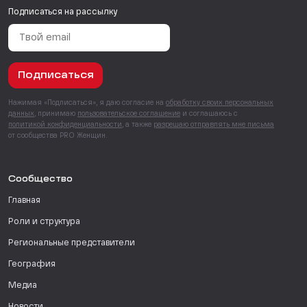
Подписаться на рассылку
Подписаться
Нажимая «Подписаться», я даю согласие на
обработку своих персональных
данных
, принимаю
пользовательское соглашение
и соглашаюсь с
политикой конфиденциальности
, а также
разрешаю отправлять мне письма
от сообщества PRO Женщин.
Сообщество
Главная
Роли и структура
Региональные представители
География
Медиа