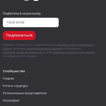
Подписаться на рассылку
Подписаться
Нажимая «Подписаться», я даю согласие на
обработку своих персональных
данных
, принимаю
пользовательское соглашение
и соглашаюсь с
политикой конфиденциальности
, а также
разрешаю отправлять мне письма
от сообщества PRO Женщин.
Сообщество
Главная
Роли и структура
Региональные представители
География