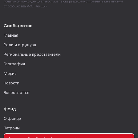
политикой конфиденциальности
, а также
разрешаю отправлять мне письма
от сообщества PRO Женщин.
Сообщество
Главная
Роли и структура
Региональные представители
География
Медиа
Новости
Вопрос-ответ
Фонд
О фонде
Патроны