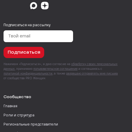
Подписаться на рассылку
Подписаться
Нажимая «Подписаться», я даю согласие на
обработку своих персональных
данных
, принимаю
пользовательское соглашение
и соглашаюсь с
политикой конфиденциальности
, а также
разрешаю отправлять мне письма
от сообщества PRO Женщин.
Сообщество
Главная
Роли и структура
Региональные представители