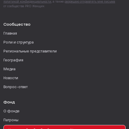
политикой конфиденциальности
, а также
разрешаю отправлять мне письма
от сообщества PRO Женщин.
Сообщество
Главная
Роли и структура
Региональные представители
География
Медиа
Новости
Вопрос-ответ
Фонд
О фонде
Патроны