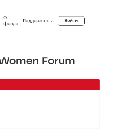
О
Поддержать
Войти
фонде
y Women Forum