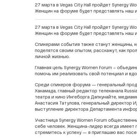
27 марта в Vegas City Hall пройдет Synerg
Женщин на форуме будет представлять наш и
27 марта в Vegas City Hall пройдет Synerg
Женщин на форуме будет представлять наш и
Спикерами события также станут женщины, ко
поделятся своим опытом, расскажут, как прол
личной жизнью.
Главная цель Synergy Women Forum – объеди
помочь им реализовать свой потенциал и вдо
Среди спикеров форума — генеральный продю
Хакамада, главный редактор телеканала Russ
театра и кино Ингеборга Дапкунайте, медиа
Анастасия Татулова, генеральный директор И
выступление директора Департамента инфор
Участница Synergy Women Forum общественны
себе человек. Женщина-лидер всегда имеет п
стремитесь к успеху — я приглашаю вас посе