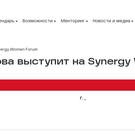
ендарь
Возможности
Менторинг
Новости и медиа
nergy Women Forum
ва выступит на Synerg
г. ,