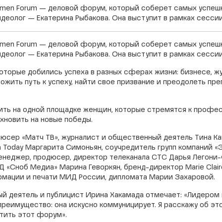
y Women Forum — деловой форум, который соберет самых усп
деолог — Екатерина Рыбакова. Она выступит в рамках сесси
y Women Forum — деловой форум, который соберет самых усп
деолог — Екатерина Рыбакова. Она выступит в рамках сесси
торые добились успеха в разных сферах жизни: бизнесе, жур
ожить путь к успеху, найти свое призвание и преодолеть пр
нить на одной площадке женщин, которые стремятся к профе
хновить на новые победы.
сер «Матч ТВ», журналист и общественный деятель Тина Ка
ia Today Маргарита Симоньян, соучредитель групп компаний «
менеджер, продюсер, директор телеканала СТС Дарья Легони
Д «Сноб Медиа» Марина Геворкян, бренд-директор Marie Clair
мации и печати МИД России, дипломата Марии Захаровой.
й деятель и публицист Ирина Хакамада отмечает: «Лидером 
реимущество: она искусно коммуницирует. Я расскажу об это
тить этот форум».