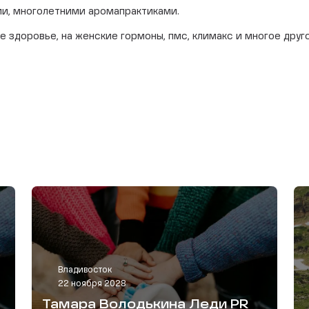
ми, многолетними аромапрактиками.
 здоровье, на женские гормоны, пмс, климакс и многое друго
Владивосток
22 ноября 2028
Тамара Володькина Леди PR