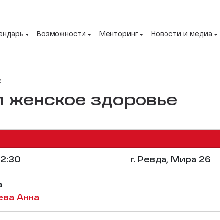
ендарь
Возможности
Менторинг
Новости и медиа
е
 женское здоровье
2:30
г. Ревда, Мира 26
а
ева Анна