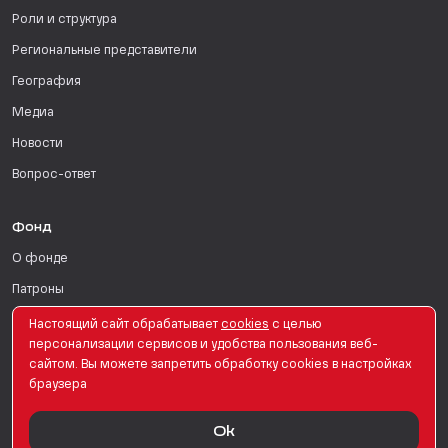
Роли и структура
Региональные представители
География
Медиа
Новости
Вопрос-ответ
Фонд
О фонде
Патроны
Поддержать
Настоящий сайт обрабатывает
сookies
с целью
персонализации сервисов и удобства пользования веб-
Для СМИ
сайтом. Вы можете запретить обработку сookies в настройках
браузера
English Version
Ok
© PRO Женщин. Все права защищены. 2026