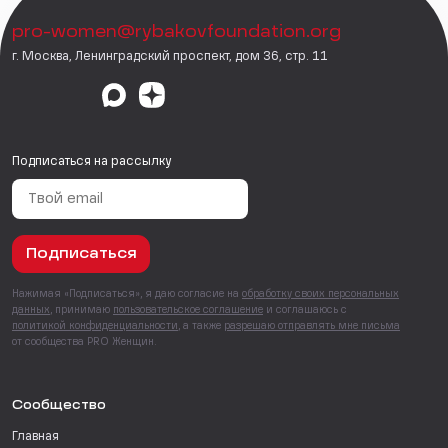
pro-women@rybakovfoundation.org
г. Москва, Ленинградский проспект, дом 36, стр. 11
Подписаться на рассылку
Подписаться
Нажимая «Подписаться», я даю согласие на
обработку своих персональных
данных
, принимаю
пользовательское соглашение
и соглашаюсь с
политикой конфиденциальности
, а также
разрешаю отправлять мне письма
от сообщества PRO Женщин.
Сообщество
Главная