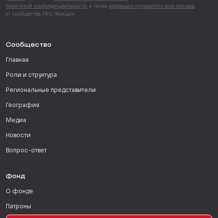
политикой конфиденциальности
, а также
разрешаю отправлять мне письма
от сообщества PRO Женщин.
Сообщество
Главная
Роли и структура
Региональные представители
География
Медиа
Новости
Вопрос-ответ
Фонд
О фонде
Патроны