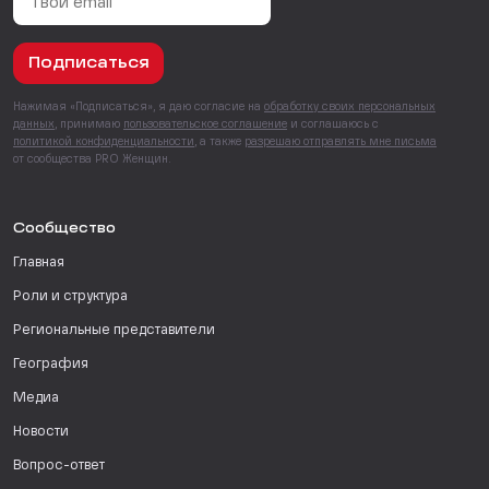
Подписаться
Нажимая «Подписаться», я даю согласие на
обработку своих персональных
данных
, принимаю
пользовательское соглашение
и соглашаюсь с
политикой конфиденциальности
, а также
разрешаю отправлять мне письма
от сообщества PRO Женщин.
Сообщество
Главная
Роли и структура
Региональные представители
География
Медиа
Новости
Вопрос-ответ