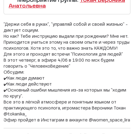
Мероприятие группы:
Токан Вероника
Анатольевна
"Держи себя в руках", "управляй собой и своей жизнью" -
диктует социум.
Но как? Тебе инструкцию выдали при рождении? Мне нет.
Приходится учиться этому на своем опыте и через труды
психологов. Хотя это то, что важно знать КАЖДОМУ!
Для этого и проходят встречи "Психология для людей"
В этот четверг, в эфире 4/06 в 19:00 по мск будем
говорить о "ЧеловекоВедение"
Обсудим:
✔️Как люди думают
✔️Как люди действуют
✔️Основный ошибки мышления из-за которых мы "ходим
по кругу".
Все это в лёгкой атмосфере и понятным языком от
практикующего психолога, игромастера Вероники Токан
@tokanika_
Эфир пройдет в Инстаграм в аккаунте @women_space_lira