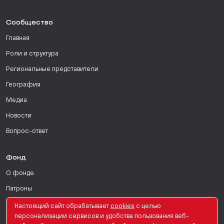
Сообщество
Главная
Роли и структура
Региональные представители
География
Медиа
Новости
Вопрос-ответ
Фонд
О фонде
Патроны
Поддержать
Настоящий сайт обрабатывает
сookies
с целью
персонализации сервисов и удобства пользования веб-
Для СМИ