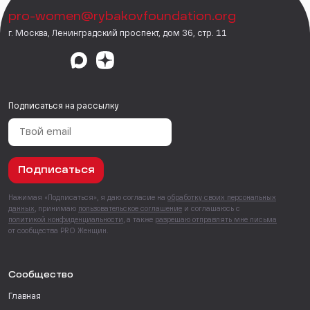
pro-women@rybakovfoundation.org
г. Москва, Ленинградский проспект, дом 36, стр. 11
Подписаться на рассылку
Подписаться
Нажимая «Подписаться», я даю согласие на
обработку своих персональных
данных
, принимаю
пользовательское соглашение
и соглашаюсь с
политикой конфиденциальности
, а также
разрешаю отправлять мне письма
от сообщества PRO Женщин.
Сообщество
Главная