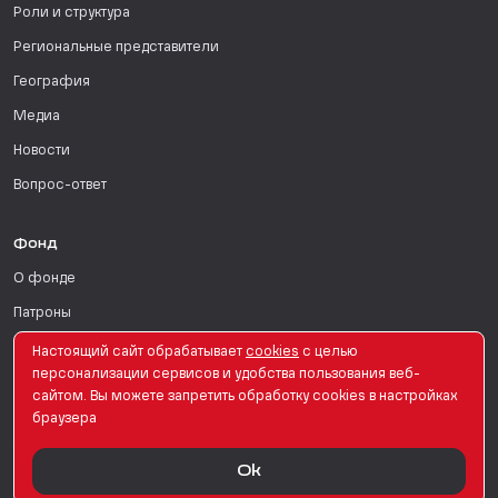
Роли и структура
Региональные представители
География
Медиа
Новости
Вопрос-ответ
Фонд
О фонде
Патроны
Поддержать
Настоящий сайт обрабатывает
сookies
с целью
персонализации сервисов и удобства пользования веб-
Для СМИ
сайтом. Вы можете запретить обработку сookies в настройках
браузера
English Version
Ok
© PRO Женщин. Все права защищены. 2026